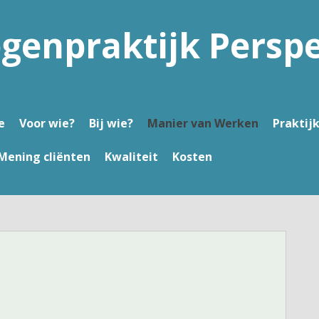
genpraktijk Perspe
e
Voor wie?
Bij wie?
Manier van Werken
Praktij
Mening cliënten
Kwaliteit
Kosten