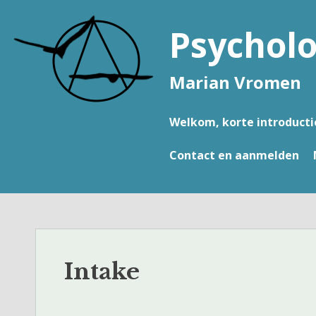
Naar
de
Psycholo
inhoud
springen
Marian Vromen
Welkom, korte introducti
Contact en aanmelden
Intake