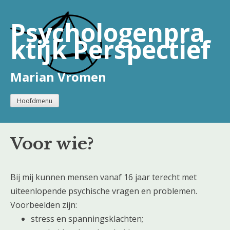
Naar
de
Psychologenpra
inhoud
ktijk Perspectief
springen
Marian Vromen
Hoofdmenu
Voor wie?
Bij mij kunnen mensen vanaf 16 jaar terecht met
uiteenlopende psychische vragen en problemen.
Voorbeelden zijn:
stress en spanningsklachten;