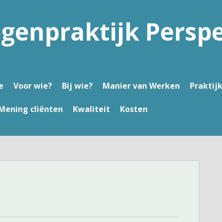
genpraktijk Perspe
e
Voor wie?
Bij wie?
Manier van Werken
Praktij
Mening cliënten
Kwaliteit
Kosten