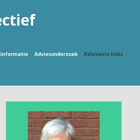
ctief
kinformatie
Adviesonderzoek
Relevante links