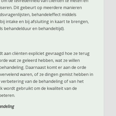
om de tevredenheid van cliënten te meten en
liseren. Dit gebeurt op meerdere manieren
dsvragenlijsten, behandeleffect middels
j intake en bij afsluiting in kaart te brengen,
ls behandelduur en behandeltijd).
t aan cliënten expliciet gevraagd hoe ze terug
orde wat ze geleerd hebben, wat ze willen
 behandeling. Daarnaast komt er aan de orde
ie vervelend waren, of ze dingen gemist hebben in
 verbetering van de behandeling of van het
k wordt gebruikt om de kwaliteit van de
beteren.
andeling