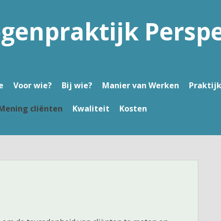
genpraktijk Perspe
e
Voor wie?
Bij wie?
Manier van Werken
Praktij
Mening cliënten
Kwaliteit
Kosten