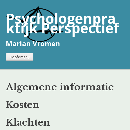
Naar
de
Psychologenpra
inhoud
ktijk Perspectief
springen
Marian Vromen
Hoofdmenu
Algemene informatie
Kosten
Klachten